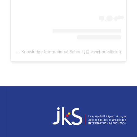
A post shared by Jeddah Knowledge International School (@jksschoolofficial)