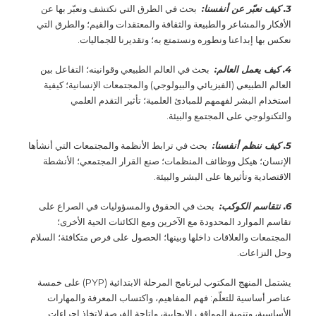
3. كيف نعبّر عن أنفسنا:
بحث في الطرق التي نكتشف ونعبّر بها عن
الأفكار والمشاعر والطبيعة والثقافة والمعتقدات والقيم؛ والطرق التي
نعكس بها إبداعنا ونطوره ونستمتع به؛ وتقديرنا للجماليات.
4. كيف يعمل العالم:
بحث في العالم الطبيعي وقوانينه؛ التفاعل بين
العالم الطبيعي (الفيزيائي والبيولوجي) والمجتمعات الإنسانية؛ كيفية
استخدام البشر لفهمهم للمبادئ العلمية؛ تأثير التقدم العلمي
والتكنولوجي على المجتمع والبيئة.
5. كيف ننظم أنفسنا:
بحث في ترابط الأنظمة والمجتمعات التي أنشأها
الإنسان؛ هيكل ووظائف المنظمات؛ صنع القرار المجتمعي؛ الأنشطة
الاقتصادية وتأثيرها على البشر والبيئة.
6. نتقاسم الكوكب:
بحث في الحقوق والمسؤوليات في الصراع على
تقاسم الموارد المحدودة مع الآخرين ومع الكائنات الحية الأخرى؛
المجتمعات والعلاقات داخلها وبينها؛ الحصول على فرص متكافئة؛ السلام
وحل النزاعات.
يشتمل المنهج المكتوب لبرنامج المرحلة الابتدائية (PYP) على خمسة
عناصر أساسية للتعلّم: فهم المفاهيم، واكتساب المعرفة والمهارات
الأساسية، وتنمية المواقف الإيجابية، وإتاحة الفرصة لاتخاذ إجراءات