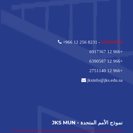
+966 12 256 8231 -
920004094
+966 12 6917367
+966 12 6390587
+966 12 2751140
jksinfo@jks.edu.sa
نموذج الأمم المتحدة - JKS MUN