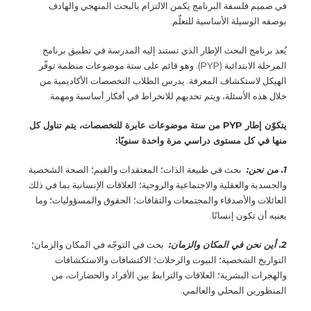
في صميم فلسفة البرنامج يكمن الالتزام بالبحث المنهجي والهادف
بوصفه الوسيلة الأساسية للتعلّم.
يُعد برنامج البحث الإطار الذي تستند إليه المدرسة في تطبيق برنامج
المرحلة الابتدائية (PYP). وهو قائم على ستة موضوعات منظمة توفّر
الهيكل لاستكشاف المعرفة. يدرس الطلاب التخصصات الأكاديمية من
خلال هذه الأسئلة، ويتم تحديهم للانخراط في أفكار أساسية ومهمة.
يتكوّن إطار PYP من ستة موضوعات عابرة للتخصصات، يتم تناول كل
منها في كل مستوى دراسي مرة واحدة سنويًا:
1. من نحن:
بحث في طبيعة الذات؛ المعتقدات والقيم؛ الصحة الشخصية
والجسدية والعقلية والاجتماعية والروحية؛ العلاقات الإنسانية بما في ذلك
العائلات والأصدقاء والمجتمعات والثقافات؛ الحقوق والمسؤوليات؛ وما
يعنيه أن تكون إنسانًا.
2. أين نحن في المكان والزمان:
بحث في التوجّه في المكان والزمان؛
التواريخ الشخصية؛ البيوت والرحلات؛ الاكتشافات والاستكشافات
والهجرات البشرية؛ العلاقات والترابط بين الأفراد والحضارات، من
المنظورين المحلي والعالمي.