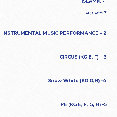
1- ISLAMIC
حسبي ربي
2 – INSTRUMENTAL MUSIC PERFORMANCE
3 – CIRCUS (KG E, F)
4- Snow White (KG G,H)
5- PE (KG E, F, G, H)