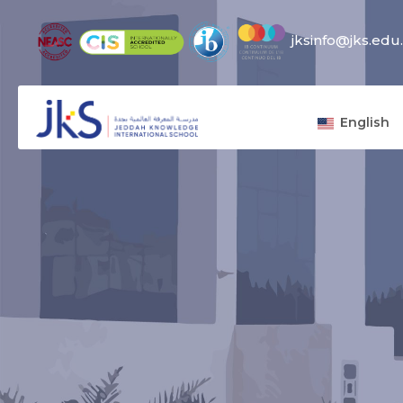
jksinfo@jks.edu
English